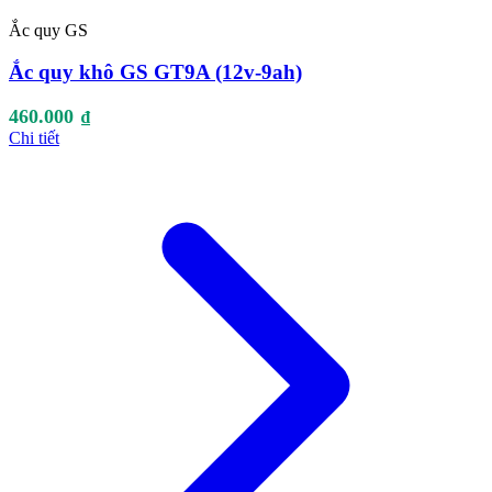
Ắc quy GS
Ắc quy khô GS GT9A (12v-9ah)
460.000
₫
Chi tiết