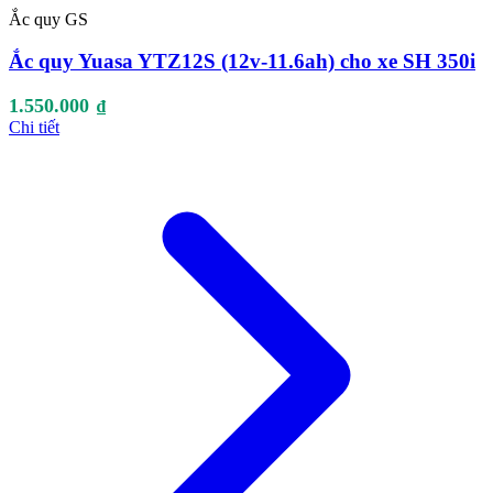
Ắc quy GS
Ắc quy Yuasa YTZ12S (12v-11.6ah) cho xe SH 350i
1.550.000
₫
Chi tiết