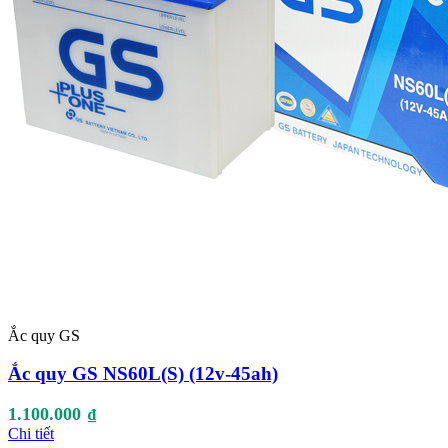
Ắc quy GS
Ắc quy GS NS60L(S) (12v-45ah)
1.100.000
₫
Chi tiết