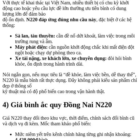
Với thực tế khai thác tại Việt Nam, nhiều thiết bị có chu kỳ khởi
động cao hoặc yêu cầu lực đề lớn thường ưu tiên bình có dung
lượng lớn để đảm bảo
độ ổn định.
N220 đáp ứng đúng nhu cầu này
, đặc biệt ở các hệ
thống:
Sà lan, tàu thuyền:
cần đề nổ dứt khoát, làm việc trong môi
trường rung và ẩm.
Máy phát điện:
cần nguồn khởi động chắc khi mất điện đột
ngột hoặc chạy dự phòng theo ca.
Xe tải nặng, xe khách lớn, xe chuyên dụng:
đòi hỏi bình
khỏe, ổn định trong hành trình dài.
Nói ngắn gọn, nếu mục tiêu là “đề khỏe, làm việc bền, dễ thay thế”,
N220 là mẫu bình rất thực dụng. Đây không phải kiểu sản phẩm chỉ
đẹp ở thông số
kỹ thuật mà có độ phổ biến cao trong vận hành thật.
4) Giá bình ắc quy Đồng Nai N220
Giá N220 thay đổi theo khu vực, thời điểm, chính sách đổi bình cũ
và dịch vụ đi kèm. Mốc tham khảo phổ biến:
Mức niêm yết trên kênh chính hãng từng ghi nhận khoảng:
4.428.000đ
/bình.