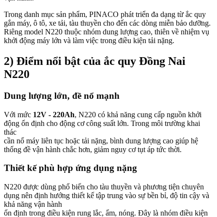
Trong danh mục sản phẩm, PINACO phát triển đa dạng từ ắc quy
gắn máy, ô tô, xe tải, tàu thuyền cho đến các dòng miễn bảo dưỡng.
Riêng model N220 thuộc nhóm dung lượng cao, thiên về nhiệm vụ
khởi động máy lớn và làm việc trong điều kiện tải nặng.
2) Điểm nổi bật của ắc quy Đồng Nai
N220
Dung lượng lớn, đề nổ mạnh
Với mức
12V - 220Ah
, N220 có khả năng cung cấp nguồn khởi
động ổn định cho động cơ công suất lớn. Trong môi trường khai
thác
cần nổ máy liên tục hoặc tải nặng, bình dung lượng cao giúp hệ
thống đề vận hành chắc hơn, giảm nguy cơ tụt áp tức thời.
Thiết kế phù hợp ứng dụng nặng
N220 được dùng phổ biến cho tàu thuyền và phương tiện chuyên
dụng nên định hướng thiết kế tập trung vào sự bền bỉ, độ tin cậy và
khả năng vận hành
ổn định trong điều kiện rung lắc, ẩm, nóng. Đây là nhóm điều kiện