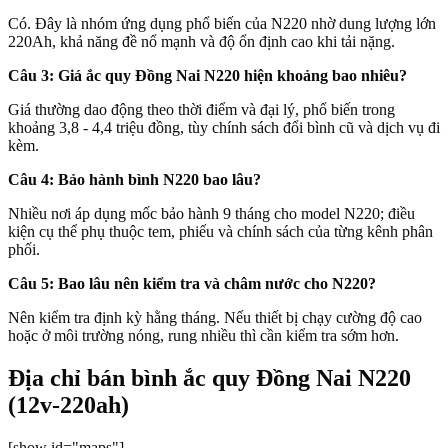
Có. Đây là nhóm ứng dụng phổ biến của N220 nhờ dung lượng lớn
220Ah, khả năng đề nổ mạnh và độ ổn định cao khi tải nặng.
Câu 3: Giá ắc quy Đồng Nai N220 hiện khoảng bao nhiêu?
Giá thường dao động theo thời điểm và đại lý, phổ biến trong
khoảng 3,8 - 4,4 triệu đồng, tùy chính sách đổi bình cũ và dịch vụ đi
kèm.
Câu 4: Bảo hành bình N220 bao lâu?
Nhiều nơi áp dụng mốc bảo hành 9 tháng cho model N220; điều
kiện cụ thể phụ thuộc tem, phiếu và chính sách của từng kênh phân
phối.
Câu 5: Bao lâu nên kiểm tra và châm nước cho N220?
Nên kiểm tra định kỳ hằng tháng. Nếu thiết bị chạy cường độ cao
hoặc ở môi trường nóng, rung nhiều thì cần kiểm tra sớm hơn.
Địa chỉ bán bình ắc quy Đồng Nai N220
(12v-220ah)
[show id="maps"]