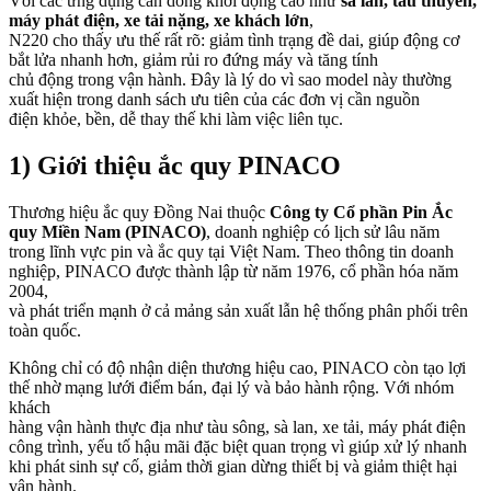
Với các ứng dụng cần dòng khởi động cao như
sà lan, tàu thuyền,
máy phát điện, xe tải nặng, xe khách lớn
,
N220 cho thấy ưu thế rất rõ: giảm tình trạng đề dai, giúp động cơ
bắt lửa nhanh hơn, giảm rủi ro đứng máy và tăng tính
chủ động trong vận hành. Đây là lý do vì sao model này thường
xuất hiện trong danh sách ưu tiên của các đơn vị cần nguồn
điện khỏe, bền, dễ thay thế khi làm việc liên tục.
1) Giới thiệu ắc quy PINACO
Thương hiệu ắc quy Đồng Nai thuộc
Công ty Cổ phần Pin Ắc
quy Miền Nam (PINACO)
, doanh nghiệp có lịch sử lâu năm
trong lĩnh vực pin và ắc quy tại Việt Nam. Theo thông tin doanh
nghiệp, PINACO được thành lập từ năm 1976, cổ phần hóa năm
2004,
và phát triển mạnh ở cả mảng sản xuất lẫn hệ thống phân phối trên
toàn quốc.
Không chỉ có độ nhận diện thương hiệu cao, PINACO còn tạo lợi
thế nhờ mạng lưới điểm bán, đại lý và bảo hành rộng. Với nhóm
khách
hàng vận hành thực địa như tàu sông, sà lan, xe tải, máy phát điện
công trình, yếu tố hậu mãi đặc biệt quan trọng vì giúp xử lý nhanh
khi phát sinh sự cố, giảm thời gian dừng thiết bị và giảm thiệt hại
vận hành.