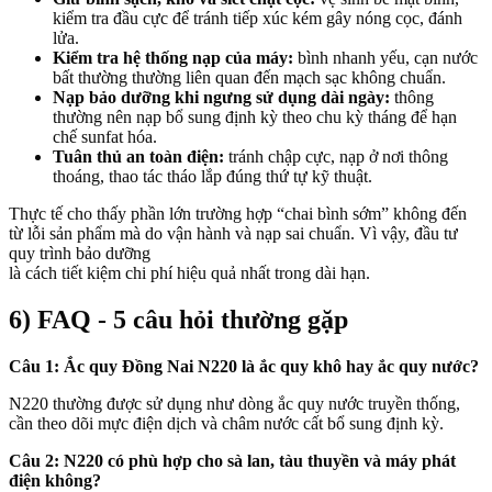
kiểm tra đầu cực để tránh tiếp xúc kém gây nóng cọc, đánh
lửa.
Kiểm tra hệ thống nạp của máy:
bình nhanh yếu, cạn nước
bất thường thường liên quan đến mạch sạc không chuẩn.
Nạp bảo dưỡng khi ngưng sử dụng dài ngày:
thông
thường nên nạp bổ sung định kỳ theo chu kỳ tháng để hạn
chế sunfat hóa.
Tuân thủ an toàn điện:
tránh chập cực, nạp ở nơi thông
thoáng, thao tác tháo lắp đúng thứ tự kỹ thuật.
Thực tế cho thấy phần lớn trường hợp “chai bình sớm” không đến
từ lỗi sản phẩm mà do vận hành và nạp sai chuẩn. Vì vậy, đầu tư
quy trình bảo dưỡng
là cách tiết kiệm chi phí hiệu quả nhất trong dài hạn.
6) FAQ - 5 câu hỏi thường gặp
Câu 1: Ắc quy Đồng Nai N220 là ắc quy khô hay ắc quy nước?
N220 thường được sử dụng như dòng ắc quy nước truyền thống,
cần theo dõi mực điện dịch và châm nước cất bổ sung định kỳ.
Câu 2: N220 có phù hợp cho sà lan, tàu thuyền và máy phát
điện không?