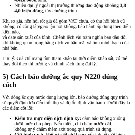
Nhiều đại lý ngoài thị trường thường dao động khoảng
3,8 -
4,0 triệu đồng
, tùy chương trình.
Khi so giá, nên hỏi rõ: giá đã gồm VAT chưa, có thu hồi bình cũ
không, có công lắp/giao tận nơi không, bảo hành áp dụng theo điều
kiện nào,
và date sản xuất của bình. Chênh lệch vài trăm nghìn ban đầu đôi
khi không quan trọng bằng dịch vụ hậu mãi và tính minh bạch của
nhà bán.
Lưu ý: Giá chỉ mang tính tham khảo tại thời điểm khảo sát, có thể
thay đổi theo thị trường và chính sách từng đại lý.
5) Cách bảo dưỡng ắc quy N220 đúng
cách
Với dòng ắc quy nước dung lượng lớn, bảo dưỡng đúng quy trình
sẽ quyết định lớn đến tuổi thọ và độ ổn định vận hành. Dưới đây là
các điểm cốt lõi:
Kiểm tra mực điện dịch định kỳ:
đảm bảo không xuống
dưới mức cho phép. Nếu thiếu, chỉ châm
nước cất
,
không tự ý châm thêm axit trong quá trình sử dụng.
Giữ bình sạch, khô và siết chặt cọc:
vệ sinh bề mặt bình,