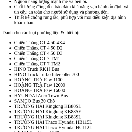
Nguồn năng lượng mạnh mẽ và bền bỉ.
Chất lượng đồng đều bảo đảm khả năng vận hành ổn định và
tin cậy, an toàn cho người sử dụng và phương tiện.
Thiết kế chống rung lắc, phù hợp với mọi điều kiện địa hình
khác nhau.
Dành cho các loại phương tiện & thiết bị:
Chiến Thắng CT 4.50 4X4
Chiến Thắng CT 4.50 D2
Chiến Thắng CT 4.50 D3
Chiến Thắng CT 7 TM1
Chiến Thắng CT 7 TM2
HINO Truck RK1J Bus
HINO Truck Turbo Intercoller 700
HOÀNG TRÀ Faw 1100
HOÀNG TRÀ Faw 12000
HOÀNG TRÀ Faw 16000
HYUNDAI Aero Town Bus
SAMCO Bus 30 Chỗ
TRƯỜNG HẢI Kinglong KB80SL
TRƯỜNG HẢI Kinglong KB88SE
TRƯỜNG HẢI Kinglong KB88SL
TRƯỜNG HẢI Thaco Hyundai HB115L
TRƯỜNG HẢI Thaco Hyundai HC112L