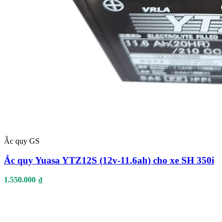
Ắc quy GS
Ắc quy Yuasa YTZ12S (12v-11.6ah) cho xe SH 350i
1.550.000
₫