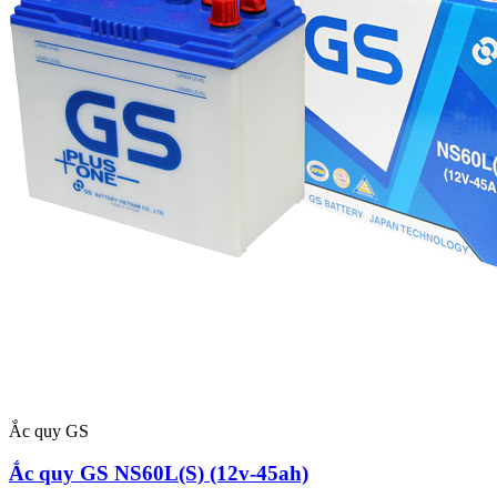
Ắc quy GS
Ắc quy GS NS60L(S) (12v-45ah)