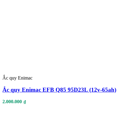
Ắc quy Enimac
Ắc quy Enimac EFB Q85 95D23L (12v-65ah)
2.000.000
₫