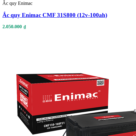
Ắc quy Enimac
Ắc quy Enimac CMF 31S800 (12v-100ah)
2.050.000
₫