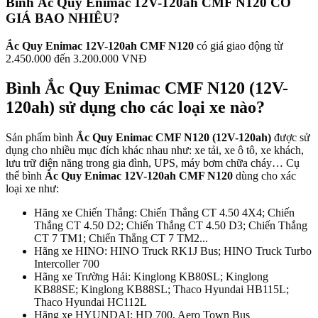
Bình Ắc Quy Enimac 12V-120ah CMF N120 CÓ
GIÁ BAO NHIÊU?
Ắc Quy Enimac 12V-120ah CMF N120
có giá giao động từ
2.450.000 đến 3.200.000 VNĐ
Bình Ắc Quy Enimac CMF N120 (12V-
120ah) sử dụng cho các loại xe nào?
Sản phẩm bình
Ắc Quy Enimac CMF N120 (12V-120ah)
được sử
dụng cho nhiều mục đích khác nhau như: xe tải, xe ô tô, xe khách,
lưu trữ điện năng trong gia đình, UPS, máy bơm chữa cháy… Cụ
thể bình
Ắc Quy Enimac 12V-120ah CMF N120
dùng cho xác
loại xe như:
Hãng xe Chiến Thắng: Chiến Thắng CT 4.50 4X4; Chiến
Thắng CT 4.50 D2; Chiến Thắng CT 4.50 D3; Chiến Thắng
CT 7 TM1; Chiến Thắng CT 7 TM2...
Hãng xe HINO: HINO Truck RK1J Bus; HINO Truck Turbo
Intercoller 700
Hãng xe Trường Hải: Kinglong KB80SL; Kinglong
KB88SE; Kinglong KB88SL; Thaco Hyundai HB115L;
Thaco Hyundai HC112L
Hãng xe HYUNDAI: HD 700, Aero Town Bus