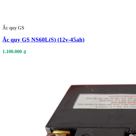
Ắc quy GS
Ắc quy GS NS60L(S) (12v-45ah)
1.100.000
₫