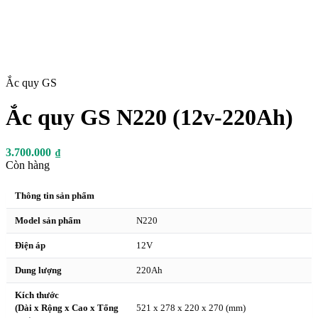
Ắc quy GS
Ắc quy GS N220 (12v-220Ah)
3.700.000
₫
Còn hàng
Thông tin sản phẩm
Model sản phẩm
N220
Điện áp
12V
Dung lượng
220Ah
Kích thước
(Dài x Rộng x Cao x Tổng
521 x 278 x 220 x 270 (mm)