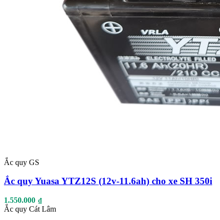
Ắc quy GS
Ắc quy Yuasa YTZ12S (12v-11.6ah) cho xe SH 350i
1.550.000
₫
Ắc quy Cát Lâm