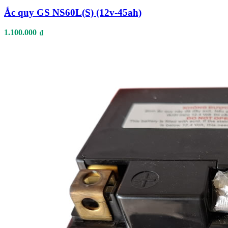
Ắc quy GS NS60L(S) (12v-45ah)
1.100.000
₫