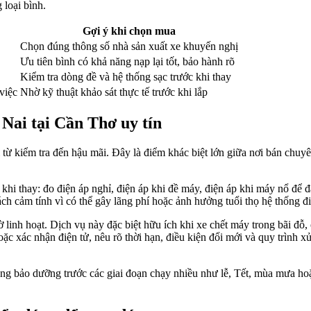
 loại bình.
Gợi ý khi chọn mua
Chọn đúng thông số nhà sản xuất xe khuyến nghị
Ưu tiên bình có khả năng nạp lại tốt, bảo hành rõ
Kiểm tra dòng đề và hệ thống sạc trước khi thay
việc
Nhờ kỹ thuật khảo sát thực tế trước khi lắp
 Nai tại Cần Thơ uy tín
từ kiểm tra đến hậu mãi. Đây là điểm khác biệt lớn giữa nơi bán chuyê
 khi thay: đo điện áp nghỉ, điện áp khi đề máy, điện áp khi máy nổ để 
ch cảm tính vì có thể gây lãng phí hoặc ảnh hưởng tuổi thọ hệ thống đi
 linh hoạt. Dịch vụ này đặc biệt hữu ích khi xe chết máy trong bãi đỗ
ặc xác nhận điện tử, nêu rõ thời hạn, điều kiện đổi mới và quy trình x
ộng bảo dưỡng trước các giai đoạn chạy nhiều như lễ, Tết, mùa mưa hoặ