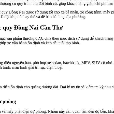
ín thường có quy trình thu đổi bình cũ, giúp khách hàng giảm chi phí b
 quy Đồng Nai được sử dụng tốt cho xe cá nhân, xe công trình, máy p
à độ bền, dễ thay thế và dễ bảo hành tại địa phương.
 ắc quy Đồng Nai Cần Thơ
ục sản phẩm thường được chia theo mục đích sử dụng để khách hàng d
úp xe vận hành ổn định và kéo dài tuổi thọ bình.
ống điện nguyên bản, phù hợp xe sedan, hatchback, MPV, SUV cỡ nhỏ. T
trình, màn hình giải trí, sạc điện thoại.
điện ổn định cho quãng đường dài. Đại lý uy tín sẽ kiểm tra kỹ nhu cầu 
dự phòng
 và máy phát điện dự phòng. Nhóm này cần quan tâm đến độ bền, khả n