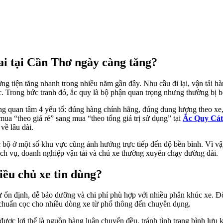
Nai tại Cần Thơ ngày càng tăng?
tiện tăng nhanh trong nhiều năm gần đây. Nhu cầu đi lại, vận tải hàng 
tục. Trong bức tranh đó, ắc quy là bộ phận quan trọng nhưng thường bị
g quan tâm 4 yếu tố: đúng hàng chính hãng, đúng dung lượng theo xe, c
ua “theo giá rẻ” sang mua “theo tổng giá trị sử dụng” tại
Ắc Quy Cá
về lâu dài.
 bộ ở một số khu vực cũng ảnh hưởng trực tiếp đến độ bền bình. Vì vậy
ế dịch vụ, doanh nghiệp vận tải và chủ xe thường xuyên chạy đường dài.
iều chủ xe tin dùng?
 ổn định, dễ bảo dưỡng và chi phí phù hợp với nhiều phân khúc xe. Đ
chuẩn cọc cho nhiều dòng xe từ phổ thông đến chuyên dụng.
được lợi thế là nguồn hàng luân chuyển đều, tránh tình trạng bình lưu 