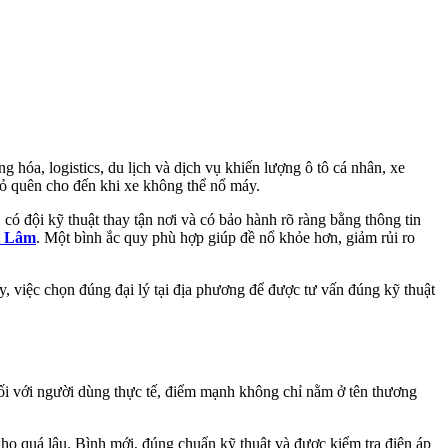
hóa, logistics, du lịch và dịch vụ khiến lượng ô tô cá nhân, xe
 bỏ quên cho đến khi xe không thể nổ máy.
ó đội kỹ thuật thay tận nơi và có bảo hành rõ ràng bằng thông tin
t Lâm
. Một bình ắc quy phù hợp giúp đề nổ khỏe hơn, giảm rủi ro
, việc chọn đúng đại lý tại địa phương để được tư vấn đúng kỹ thuật
ối với người dùng thực tế, điểm mạnh không chỉ nằm ở tên thương
kho quá lâu. Bình mới, đúng chuẩn kỹ thuật và được kiểm tra điện áp