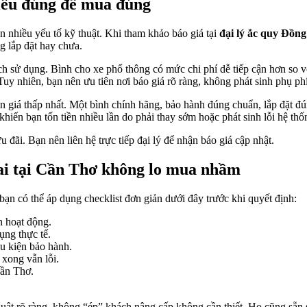
hiểu đúng để mua đúng
 nhiều yếu tố kỹ thuật. Khi tham khảo báo giá tại
đại lý ắc quy Đồn
g lắp đặt hay chưa.
h sử dụng. Bình cho xe phổ thông có mức chi phí dễ tiếp cận hơn so 
Tuy nhiên, bạn nên ưu tiên nơi báo giá rõ ràng, không phát sinh phụ phí
ìn giá thấp nhất. Một bình chính hãng, bảo hành đúng chuẩn, lắp đặt đún
iến bạn tốn tiền nhiều lần do phải thay sớm hoặc phát sinh lỗi hệ thố
 đãi. Bạn nên liên hệ trực tiếp đại lý để nhận báo giá cập nhật.
ai tại Cần Thơ không lo mua nhầm
n có thể áp dụng checklist đơn giản dưới đây trước khi quyết định:
an hoạt động.
ụng thực tế.
u kiện bảo hành.
 xong vẫn lỗi.
Cần Thơ.
ỹ thuật rõ ràng, không “ép” khách nâng cấp không cần thiết. Họ cũng sẵ