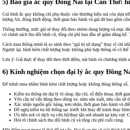
5) Báo giá ắc quy Đồng Nai tại Cần Thơ: 
Giá bình ắc quy không chỉ phụ thuộc vào thương hiệu mà còn dựa trên
lượng Ah, dòng khởi động, thời gian bảo hành và giá đã bao gồm côn
Thông thường, mức giá sẽ thay đổi theo nhóm dung lượng và mục đíc
có chính sách thu đổi bình cũ, tổng chi phí ban đầu sẽ giảm đáng kể. 
Cách mua thông minh là so sánh theo “giá trị sử dụng” thay vì chỉ nh
Ngược lại, bình kém chất lượng hoặc không phù hợp thông số có thể kh
Lưu ý: Giá thực tế thay đổi theo thời điểm, mã bình và chương trình ưu
6) Kinh nghiệm chọn đại lý ắc quy Đồng N
Để tránh mua nhầm bình kém chất lượng hoặc không đúng thông số, bạ
Kiểm tra thông tin đại lý rõ ràng: địa chỉ, số điện thoại, thời gi
Yêu cầu tư vấn đúng theo dòng xe, năm sản xuất, nhu cầu sử d
Xác nhận nguồn gốc hàng, tem nhãn, thời gian bảo hành và điề
Đề nghị kiểm tra hệ thống sạc trước khi thay để tránh thay bình
Ưu tiên nơi có dịch vụ cứu hộ/thay tận nơi nhanh tại khu vực 
Hỏi rõ chính sách thu đổi bình cũ và tổng chi phí cuối cùng.
Một điểm quan trọng là thái độ tư vấn. Đại lý uy tín sẽ giải thích k