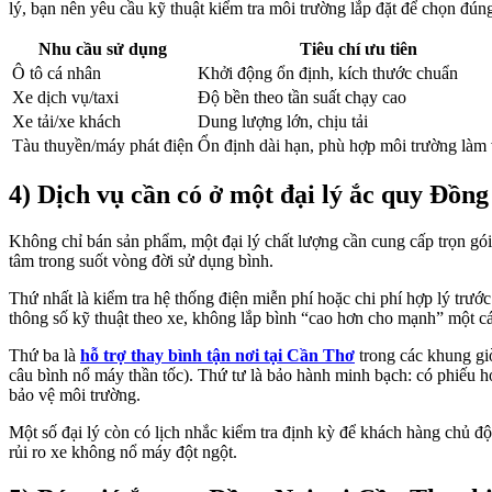
lý, bạn nên yêu cầu kỹ thuật kiểm tra môi trường lắp đặt để chọn đúng
Nhu cầu sử dụng
Tiêu chí ưu tiên
Ô tô cá nhân
Khởi động ổn định, kích thước chuẩn
Xe dịch vụ/taxi
Độ bền theo tần suất chạy cao
Xe tải/xe khách
Dung lượng lớn, chịu tải
Tàu thuyền/máy phát điện
Ổn định dài hạn, phù hợp môi trường làm 
4) Dịch vụ cần có ở một đại lý ắc quy Đồng
Không chỉ bán sản phẩm, một đại lý chất lượng cần cung cấp trọn gói 
tâm trong suốt vòng đời sử dụng bình.
Thứ nhất là kiểm tra hệ thống điện miễn phí hoặc chi phí hợp lý trước
thông số kỹ thuật theo xe, không lắp bình “cao hơn cho mạnh” một cá
Thứ ba là
hỗ trợ thay bình tận nơi tại Cần Thơ
trong các khung giờ
câu bình nổ máy thần tốc). Thứ tư là bảo hành minh bạch: có phiếu ho
bảo vệ môi trường.
Một số đại lý còn có lịch nhắc kiểm tra định kỳ để khách hàng chủ đ
rủi ro xe không nổ máy đột ngột.