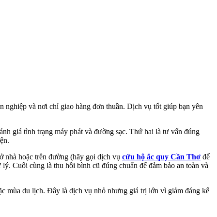
n nghiệp và nơi chỉ giao hàng đơn thuần. Dịch vụ tốt giúp bạn yên
đánh giá tình trạng máy phát và đường sạc. Thứ hai là tư vấn đúng
ện.
, ở nhà hoặc trên đường (hãy gọi dịch vụ
cứu hộ ắc quy Cần Thơ
để
ử lý. Cuối cùng là thu hồi bình cũ đúng chuẩn để đảm bảo an toàn và
c mùa du lịch. Đây là dịch vụ nhỏ nhưng giá trị lớn vì giảm đáng kể