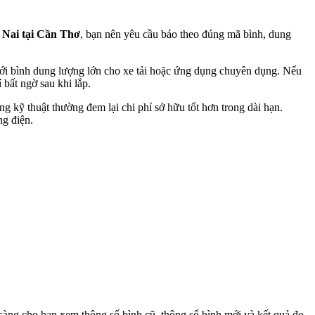
g Nai tại Cần Thơ
, bạn nên yêu cầu báo theo đúng mã bình, dung
với bình dung lượng lớn cho xe tải hoặc ứng dụng chuyên dụng. Nếu
 bất ngờ sau khi lắp.
g kỹ thuật thường đem lại chi phí sở hữu tốt hơn trong dài hạn.
ng điện.
n sàng cho bạn xem thông số bình cũ, thông số bình mới và kết quả đo