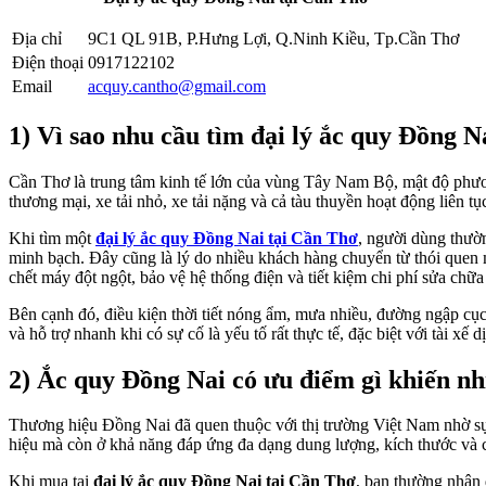
Địa chỉ
9C1 QL 91B, P.Hưng Lợi, Q.Ninh Kiều, Tp.Cần Thơ
Điện thoại
0917122102
Email
acquy.cantho@gmail.com
1) Vì sao nhu cầu tìm đại lý ắc quy Đồng 
Cần Thơ là trung tâm kinh tế lớn của vùng Tây Nam Bộ, mật độ phương 
thương mại, xe tải nhỏ, xe tải nặng và cả tàu thuyền hoạt động liên 
Khi tìm một
đại lý ắc quy Đồng Nai tại Cần Thơ
, người dùng thườn
minh bạch. Đây cũng là lý do nhiều khách hàng chuyển từ thói quen m
chết máy đột ngột, bảo vệ hệ thống điện và tiết kiệm chi phí sửa chữa 
Bên cạnh đó, điều kiện thời tiết nóng ẩm, mưa nhiều, đường ngập cục
và hỗ trợ nhanh khi có sự cố là yếu tố rất thực tế, đặc biệt với tài x
2) Ắc quy Đồng Nai có ưu điểm gì khiến nh
Thương hiệu Đồng Nai đã quen thuộc với thị trường Việt Nam nhờ sự
hiệu mà còn ở khả năng đáp ứng đa dạng dung lượng, kích thước và 
Khi mua tại
đại lý ắc quy Đồng Nai tại Cần Thơ
, bạn thường nhận 