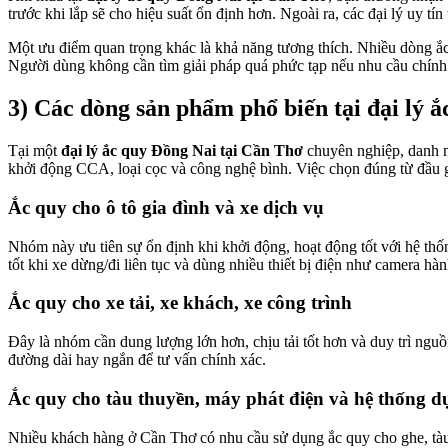
trước khi lắp sẽ cho hiệu suất ổn định hơn. Ngoài ra, các đại lý uy t
Một ưu điểm quan trọng khác là khả năng tương thích. Nhiều dòng ắc
Người dùng không cần tìm giải pháp quá phức tạp nếu nhu cầu chính l
3) Các dòng sản phẩm phổ biến tại đại lý
Tại một
đại lý ắc quy Đồng Nai tại Cần Thơ
chuyên nghiệp, danh m
khởi động CCA, loại cọc và công nghệ bình. Việc chọn đúng từ đầu gi
Ắc quy cho ô tô gia đình và xe dịch vụ
Nhóm này ưu tiên sự ổn định khi khởi động, hoạt động tốt với hệ th
tốt khi xe dừng/đi liên tục và dùng nhiều thiết bị điện như camera hành 
Ắc quy cho xe tải, xe khách, xe công trình
Đây là nhóm cần dung lượng lớn hơn, chịu tải tốt hơn và duy trì nguồn 
đường dài hay ngắn để tư vấn chính xác.
Ắc quy cho tàu thuyền, máy phát điện và hệ thống 
Nhiều khách hàng ở Cần Thơ có nhu cầu sử dụng ắc quy cho ghe, tàu