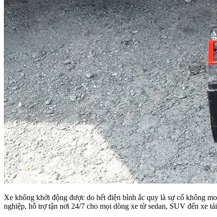
Xe không khởi động được do hết điện bình ắc quy là sự cố không mo
nghiệp, hỗ trợ tận nơi 24/7 cho mọi dòng xe từ sedan, SUV đến xe tả