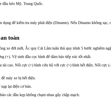
xe đầu kéo Mỹ, Trung Quốc.
n dụng để kiểm tra máy phát điện (Dinamo). Nếu Dinamo không sạc, chún
 an toàn
òng xe đời mới, Ắc quy Cát Lâm tuân thủ quy trình 5 bước nghiêm ngặ
g (+). Vệ sinh đầu cọc bình để đảm bảo tiếp xúc tốt nhất.
tải cao. Nối cực (+) bình cứu hộ với cực (+) bình hết điện. Nối cực (
đề máy xe bị hết điện.
nạp lại điện cơ bản.
m bảo các đầu kẹp không chạm nhau gây chập mạch.