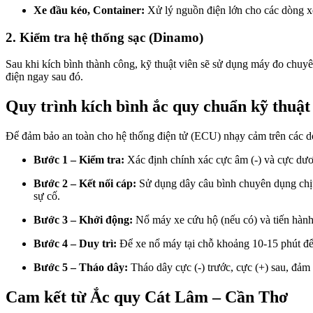
Xe đầu kéo, Container:
Xử lý nguồn điện lớn cho các dòng 
2. Kiểm tra hệ thống sạc (Dinamo)
Sau khi kích bình thành công, kỹ thuật viên sẽ sử dụng máy đo chuyê
điện ngay sau đó.
Quy trình kích bình ắc quy chuẩn kỹ thuật
Để đảm bảo an toàn cho hệ thống điện tử (ECU) nhạy cảm trên các d
Bước 1 – Kiểm tra:
Xác định chính xác cực âm (-) và cực dươn
Bước 2 – Kết nối cáp:
Sử dụng dây câu bình chuyên dụng chịu 
sự cố.
Bước 3 – Khởi động:
Nổ máy xe cứu hộ (nếu có) và tiến hành 
Bước 4 – Duy trì:
Để xe nổ máy tại chỗ khoảng 10-15 phút để 
Bước 5 – Tháo dây:
Tháo dây cực (-) trước, cực (+) sau, đả
Cam kết từ Ắc quy Cát Lâm – Cần Thơ