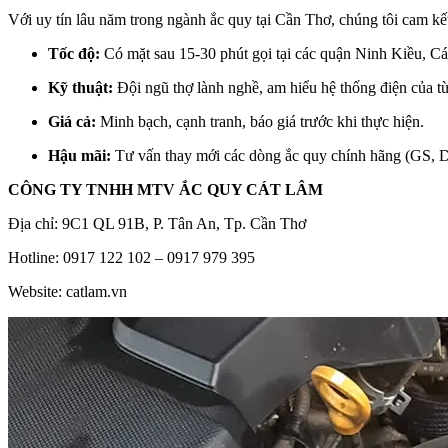
Với uy tín lâu năm trong ngành ắc quy tại Cần Thơ, chúng tôi cam kế
Tốc độ:
Có mặt sau 15-30 phút gọi tại các quận Ninh Kiều, 
Kỹ thuật:
Đội ngũ thợ lành nghề, am hiểu hệ thống điện của 
Giá cả:
Minh bạch, cạnh tranh, báo giá trước khi thực hiện.
Hậu mãi:
Tư vấn thay mới các dòng ắc quy chính hãng (GS, Del
CÔNG TY TNHH MTV ẮC QUY CÁT LÂM
Địa chỉ: 9C1 QL 91B, P. Tân An, Tp. Cần Thơ
Hotline: 0917 122 102 – 0917 979 395
Website: catlam.vn