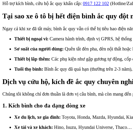
Hỗ trợ kích bình, cứu hộ ắc quy khẩn cấp:
0917 122 102
(Hotline/Zal
Tại sao xe ô tô bị hết điện bình ắc quy đột 
Ngay cả khi xe đã tắt máy, bình ắc quy vẫn có thể bị tiêu hao điện 
Thiết bị ngoại vi:
Camera hành trình, định vị GPRS, hệ thống 
Sơ suất của người dùng:
Quên tắt đèn pha, đèn nội thất hoặc 
Thiết bị lắp thêm:
Các phụ kiện như gập gương tự động, cốp đi
Tuổi thọ bình:
Bình ắc quy đã quá hạn (thường trên 2-3 năm),
Dịch vụ cứu hộ, kích đề ắc quy chuyên ngh
Chúng tôi không chỉ đơn thuần là đơn vị câu bình, mà còn mang đến 
1. Kích bình cho đa dạng dòng xe
Xe du lịch, xe gia đình:
Toyota, Honda, Mazda, Hyundai, Ki
Xe tải và xe khách:
Hino, Isuzu, Hyundai Universe, Thaco…