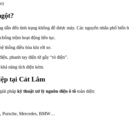
o)
ngột?
năng dẫn đến tình trạng không đề được máy. Các nguyên nhân phổ biến 
chống trộm hoạt động liên tục.
hệ thống điều hòa khi rời xe.
ện, phanh tay điện tử gây “rò điện”.
 khả năng tích điện kém.
iệp tại Cát Lâm
giải pháp
kỹ thuật xử lý nguồn điện ô tô
toàn diện:
a, Porsche, Mercedes, BMW…