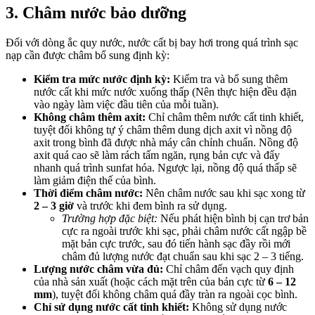
3. Châm nước bảo dưỡng
Đối với dòng ắc quy nước, nước cất bị bay hơi trong quá trình sạc
nạp cần được châm bổ sung định kỳ:
Kiểm tra mức nước định kỳ:
Kiểm tra và bổ sung thêm
nước cất khi mức nước xuống thấp (Nên thực hiện đều đặn
vào ngày làm việc đầu tiên của mỗi tuần).
Không châm thêm axit:
Chỉ châm thêm nước cất tinh khiết,
tuyệt đối không tự ý châm thêm dung dịch axit vì nồng độ
axit trong bình đã được nhà máy cân chỉnh chuẩn. Nồng độ
axit quá cao sẽ làm rách tấm ngăn, rụng bản cực và đẩy
nhanh quá trình sunfat hóa. Ngược lại, nồng độ quá thấp sẽ
làm giảm điện thế của bình.
Thời điểm châm nước:
Nên châm nước sau khi sạc xong từ
2 – 3 giờ
và trước khi đem bình ra sử dụng.
Trường hợp đặc biệt:
Nếu phát hiện bình bị cạn trơ bản
cực ra ngoài trước khi sạc, phải châm nước cất ngập bề
mặt bản cực trước, sau đó tiến hành sạc đầy rồi mới
châm đủ lượng nước đạt chuẩn sau khi sạc 2 – 3 tiếng.
Lượng nước châm vừa đủ:
Chỉ châm đến vạch quy định
của nhà sản xuất (hoặc cách mặt trên của bản cực từ
6 – 12
mm
), tuyệt đối không châm quá đầy tràn ra ngoài cọc bình.
Chỉ sử dụng nước cất tinh khiết:
Không sử dụng nước