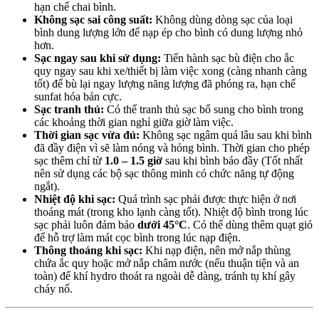
hạn chế chai bình.
Không sạc sai công suất:
Không dùng dòng sạc của loại
bình dung lượng lớn để nạp ép cho bình có dung lượng nhỏ
hơn.
Sạc ngay sau khi sử dụng:
Tiến hành sạc bù điện cho ắc
quy ngay sau khi xe/thiết bị làm việc xong (càng nhanh càng
tốt) để bù lại ngay lượng năng lượng đã phóng ra, hạn chế
sunfat hóa bản cực.
Sạc tranh thủ:
Có thể tranh thủ sạc bổ sung cho bình trong
các khoảng thời gian nghỉ giữa giờ làm việc.
Thời gian sạc vừa đủ:
Không sạc ngâm quá lâu sau khi bình
đã đầy điện vì sẽ làm nóng và hỏng bình. Thời gian cho phép
sạc thêm chỉ từ
1.0 – 1.5 giờ
sau khi bình báo đầy (Tốt nhất
nên sử dụng các bộ sạc thông minh có chức năng tự động
ngắt).
Nhiệt độ khi sạc:
Quá trình sạc phải được thực hiện ở nơi
thoáng mát (trong kho lạnh càng tốt). Nhiệt độ bình trong lúc
sạc phải luôn đảm bảo
dưới 45°C
. Có thể dùng thêm quạt gió
để hỗ trợ làm mát cọc bình trong lúc nạp điện.
Thông thoáng khi sạc:
Khi nạp điện, nên mở nắp thùng
chứa ắc quy hoặc mở nắp châm nước (nếu thuận tiện và an
toàn) để khí hydro thoát ra ngoài dễ dàng, tránh tụ khí gây
cháy nổ.