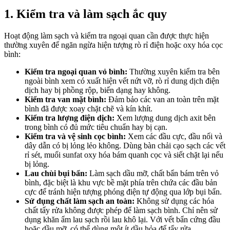
1. Kiểm tra và làm sạch ắc quy
Hoạt động làm sạch và kiểm tra ngoại quan cần được thực hiện
thường xuyên để ngăn ngừa hiện tượng rò rỉ điện hoặc oxy hóa cọc
bình:
Kiểm tra ngoại quan vỏ bình:
Thường xuyên kiểm tra bên
ngoài bình xem có xuất hiện vết nứt vỡ, rò rỉ dung dịch điện
dịch hay bị phồng rộp, biến dạng hay không.
Kiểm tra van mặt bình:
Đảm bảo các van an toàn trên mặt
bình đã được xoay chặt chẽ và kín khít.
Kiểm tra lượng điện dịch:
Xem lượng dung dịch axit bên
trong bình có đủ mức tiêu chuẩn hay bị cạn.
Kiểm tra và vệ sinh cọc bình:
Xem các đầu cực, đầu nối và
dây dẫn có bị lỏng lẻo không. Dùng bàn chải cạo sạch các vết
rỉ sét, muối sunfat oxy hóa bám quanh cọc và siết chặt lại nếu
bị lỏng.
Lau chùi bụi bẩn:
Làm sạch dầu mỡ, chất bẩn bám trên vỏ
bình, đặc biệt là khu vực bề mặt phía trên chứa các đầu bản
cực để tránh hiện tượng phóng điện tự động qua lớp bụi bẩn.
Sử dụng chất làm sạch an toàn:
Không sử dụng các hóa
chất tẩy rửa không được phép để làm sạch bình. Chỉ nên sử
dụng khăn ẩm lau sạch rồi lau khô lại. Với vết bẩn cứng đầu
hoặc dầu mỡ, có thể dùng một ít dầu hỏa để tẩy rửa.