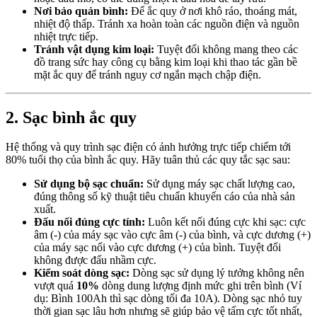
Nơi bảo quản bình:
Để ắc quy ở nơi khô ráo, thoáng mát,
nhiệt độ thấp. Tránh xa hoàn toàn các nguồn điện và nguồn
nhiệt trực tiếp.
Tránh vật dụng kim loại:
Tuyệt đối không mang theo các
đồ trang sức hay công cụ bằng kim loại khi thao tác gần bề
mặt ắc quy để tránh nguy cơ ngắn mạch chập điện.
2. Sạc bình ắc quy
Hệ thống và quy trình sạc điện có ảnh hưởng trực tiếp chiếm tới
80% tuổi thọ của bình ắc quy. Hãy tuân thủ các quy tắc sạc sau:
Sử dụng bộ sạc chuẩn:
Sử dụng máy sạc chất lượng cao,
đúng thông số kỹ thuật tiêu chuẩn khuyến cáo của nhà sản
xuất.
Đấu nối đúng cực tính:
Luôn kết nối đúng cực khi sạc: cực
âm (-) của máy sạc vào cực âm (-) của bình, và cực dương (+)
của máy sạc nối vào cực dương (+) của bình. Tuyệt đối
không được đấu nhầm cực.
Kiểm soát dòng sạc:
Dòng sạc sử dụng lý tưởng không nên
vượt quá
10%
dòng dung lượng định mức ghi trên bình (Ví
dụ: Bình 100Ah thì sạc dòng tối đa 10A). Dòng sạc nhỏ tuy
thời gian sạc lâu hơn nhưng sẽ giúp bảo vệ tấm cực tốt nhất,