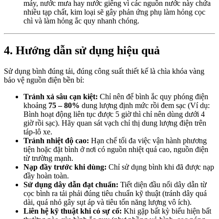
máy, nước mưa hay nước giếng vì các nguồn nước này chứa
nhiều tạp chất, kim loại sẽ gây phản ứng phụ làm hỏng cọc
chì và làm hỏng ắc quy nhanh chóng.
4. Hướng dẫn sử dụng hiệu quả
Sử dụng bình đúng tải, đúng công suất thiết kế là chìa khóa vàng
bảo vệ nguồn điện bền bỉ:
Tránh xả sâu cạn kiệt:
Chỉ nên để bình ắc quy phóng điện
khoảng
75 – 80%
dung lượng định mức rồi đem sạc (Ví dụ:
Bình hoạt động liên tục được 5 giờ thì chỉ nên dùng dưới 4
giờ rồi sạc). Hãy quan sát vạch chỉ thị dung lượng điện trên
táp-lô xe.
Tránh nhiệt độ cao:
Hạn chế tối đa việc vận hành phương
tiện hoặc đặt bình ở nơi có nguồn nhiệt quá cao, nguồn điện
từ trường mạnh.
Nạp đầy trước khi dùng:
Chỉ sử dụng bình khi đã được nạp
đầy hoàn toàn.
Sử dụng dây dẫn đạt chuẩn:
Tiết diện đầu nối dây dẫn từ
cọc bình ra tải phải đúng tiêu chuẩn kỹ thuật (tránh dây quá
dài, quá nhỏ gây sụt áp và tiêu tốn năng lượng vô ích).
Liên hệ kỹ thuật khi có sự cố:
Khi gặp bất kỳ biểu hiện bất