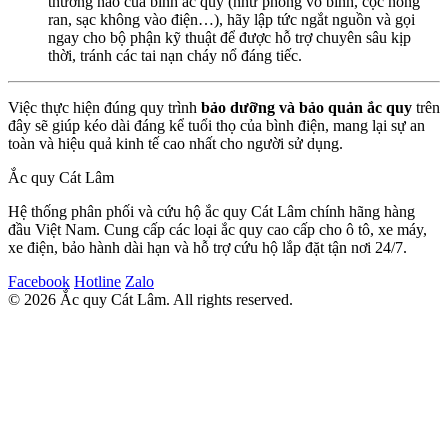
thường nào của bình ắc quy (như phồng vỏ bình, cọc nóng
ran, sạc không vào điện…), hãy lập tức ngắt nguồn và gọi
ngay cho bộ phận kỹ thuật để được hỗ trợ chuyên sâu kịp
thời, tránh các tai nạn cháy nổ đáng tiếc.
Việc thực hiện đúng quy trình
bảo dưỡng và bảo quản ắc quy
trên
đây sẽ giúp kéo dài đáng kể tuổi thọ của bình điện, mang lại sự an
toàn và hiệu quả kinh tế cao nhất cho người sử dụng.
Ắc quy Cát Lâm
Hệ thống phân phối và cứu hộ ắc quy Cát Lâm chính hãng hàng
đầu Việt Nam. Cung cấp các loại ắc quy cao cấp cho ô tô, xe máy,
xe điện, bảo hành dài hạn và hỗ trợ cứu hộ lắp đặt tận nơi 24/7.
Facebook
Hotline
Zalo
© 2026 Ắc quy Cát Lâm. All rights reserved.