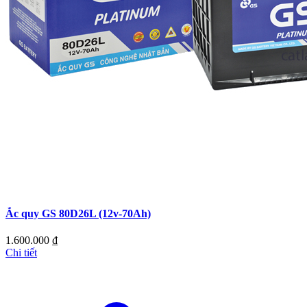
Ắc quy GS 80D26L (12v-70Ah)
1.600.000
₫
Chi tiết