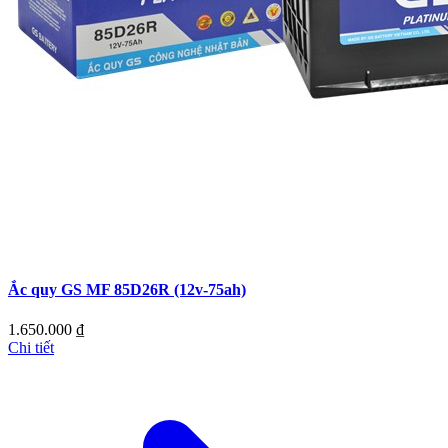
Ắc quy GS MF 85D26R (12v-75ah)
1.650.000
₫
Chi tiết