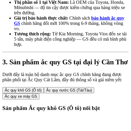
Thị phần số 1 tại Việt Nam:
Là OEM của Toyota, Honda,
Mitsubishi — độ tin cậy được kiểm chứng qua hàng triệu xe
trên đường.
Giá trị bảo hành thực chất:
Chính sách
bảo hành ắc quy
GS
chính hãng đổi mới 100% trong 6-9 tháng, không vòng
vo.
Tương thích rộng:
Từ Kia Morning, Toyota Vios đến xe tải
5 tấn, máy phát điện công nghiệp — GS đều có mã bình phù
hợp.
3. Sản phẩm ắc quy GS tại đại lý Cần Thơ
Dưới đây là toàn bộ danh mục ắc quy GS chính hãng đang được
phân phối tại Ắc Quy Cát Lâm, đầy đủ thông số và giá niêm yết:
Ắc quy khô GS (Ô tô)
Ắc quy nước GS (Tải/Tàu)
Ắc quy xe máy GS
Sản phẩm Ắc quy khô GS (Ô tô) nổi bật