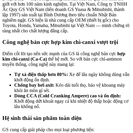
giới với hơn 100 năm kinh nghiệm. Tại Việt Nam, Công ty TNHH
Ắc Quy GS Việt Nam (liên doanh GS Yuasa & Mitsubishi, thành
lập 1997) sản xuất tại Bình Dương theo tiêu chuẩn Nhật Bản
nghiêm ngặt. GS hiện là nhà cung cấp OEM (thiết bị gốc) cho
Toyota, Honda, Yamaha, Mitsubishi tại Việt Nam — minh chứng rõ
ràng nhất cho chất lượng đẳng cấp.
Công nghệ bản cực hợp kim chì-canxi vượt trội
Điểm cốt lõi tạo nên sức mạnh của GS là công nghệ bản cực
hợp
kim chì-canxi (Ca-Ca)
thế hệ mới. So với bản cực chì-antimon
truyền thống, công nghệ này mang lại:
Tự xả điện thấp hơn 80%:
Xe để lâu ngày không dùng vẫn
khởi động ổn định.
Chống bay hơi axit:
Kéo dài tuổi thọ, bảo vệ khoang máy
khỏi ăn mòn gỉ sét.
Dòng CCA (Cold Cranking Ampere) cao và ổn định:
Khởi động dứt khoát ngay cả khi nhiệt độ thấp hoặc động cơ
lâu không nổ.
Hệ sinh thái sản phẩm toàn diện
GS cung cấp giải pháp cho mọi loại phương tiện: