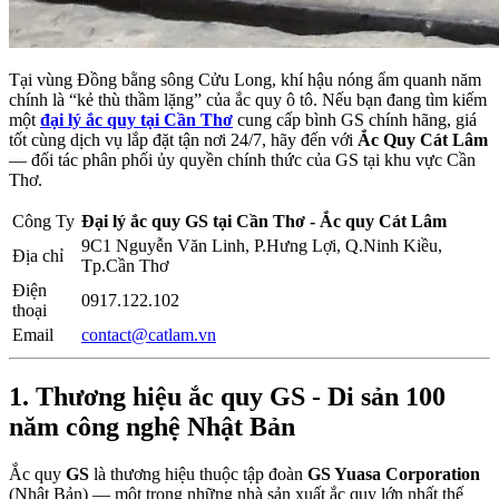
Tại vùng Đồng bằng sông Cửu Long, khí hậu nóng ẩm quanh năm
chính là “kẻ thù thầm lặng” của ắc quy ô tô. Nếu bạn đang tìm kiếm
một
đại lý ắc quy tại Cần Thơ
cung cấp bình GS chính hãng, giá
tốt cùng dịch vụ lắp đặt tận nơi 24/7, hãy đến với
Ắc Quy Cát Lâm
— đối tác phân phối ủy quyền chính thức của GS tại khu vực Cần
Thơ.
Công Ty
Đại lý ắc quy GS tại Cần Thơ - Ắc quy Cát Lâm
9C1 Nguyễn Văn Linh, P.Hưng Lợi, Q.Ninh Kiều,
Địa chỉ
Tp.Cần Thơ
Điện
0917.122.102
thoại
Email
contact@catlam.vn
1. Thương hiệu ắc quy GS - Di sản 100
năm công nghệ Nhật Bản
Ắc quy
GS
là thương hiệu thuộc tập đoàn
GS Yuasa Corporation
(Nhật Bản) — một trong những nhà sản xuất ắc quy lớn nhất thế