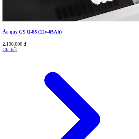
Ắc quy GS Q-85 (12v-65Ah)
2.100.000
₫
Chi tiết