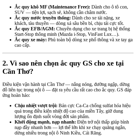
Ắc quy khô MF (Maintenance Free):
Dành cho ô tô con,
SUV — tiện lợi, sạch sẽ, không cần châm nước.
Ắc quy nước truyền thống:
Dành cho xe tải nặng, xe
khách, tàu thuyền — dòng xả sâu bền bỉ, chịu tải cực tốt.
Ắc quy EFB/AGM:
Chuyên dụng cho xe trang bị hệ thống
Start-Stop thông minh (Mazda i-Stop, VinFast Lux…).
Ắc quy xe máy:
Phủ toàn bộ dòng xe phổ thông và xe tay ga
cao cấp.
2. Vì sao nên chọn ắc quy GS cho xe tại
Cần Thơ?
Điều kiện vận hành tại Cần Thơ — nắng nóng, đường ngập, dừng
đỗ liên tục trong nội ô — đặt ra yêu cầu rất cao cho ắc quy. GS đáp
ứng hoàn hảo:
Chịu nhiệt vượt trội:
Bản cực Ca-Ca chống sulfat hóa hiệu
quả trong điều kiện nhiệt độ cao của miền Tây, giữ dung
lượng ổn định suốt vòng đời sản phẩm.
Khởi động mạnh, nạp nhanh:
Điện trở nội thấp giúp bình
nạp đầy nhanh hơn — lợi thế lớn khi xe chạy quãng ngắn,
dừng nhiều trong nội ô Ninh Kiều, Cái Răng.