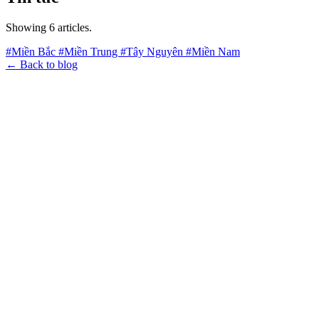
Showing 6 articles.
#Miền Bắc
#Miền Trung
#Tây Nguyên
#Miền Nam
← Back to blog