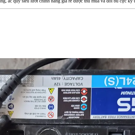
ng, ắc quy siêu lướt chính hãng giá rẻ được thu mua và đổi bù cực kỳ 