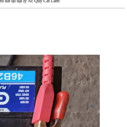
ưu đãi tại đại lý Ắc Quy Cát Lâm: