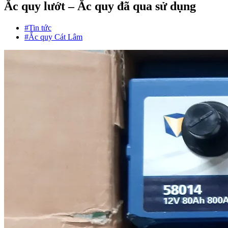
Ắc quy lướt – Ắc quy đã qua sử dụng
#Tin tức
#Ắc quy Cát Lâm