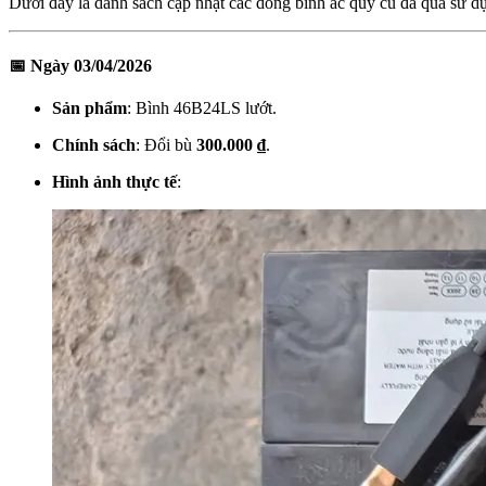
Dưới đây là danh sách cập nhật các dòng bình ắc quy cũ đã qua sử dụ
📅 Ngày 03/04/2026
Sản phẩm
: Bình 46B24LS lướt.
Chính sách
: Đổi bù
300.000 ₫
.
Hình ảnh thực tế
: