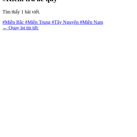
Tìm thấy 1 bài viết.
#Miền Bắc
#Miền Trung
#Tây Nguyên
#Miền Nam
← Quay lại tin tức