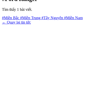
Tìm thấy 1 bài viết.
#Miền Bắc
#Miền Trung
#Tây Nguyên
#Miền Nam
← Quay lại tin tức