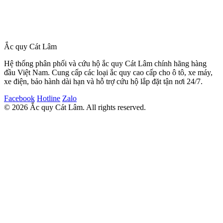
Đại Lý Ắc Quy Cát Lâm
April 9, 2026
•
6 min read
#Ford Ranger
#Ắc quy Cát Lâm
#Cần Thơ
Ắc quy Cát Lâm
Hệ thống phân phối và cứu hộ ắc quy Cát Lâm chính hãng hàng
đầu Việt Nam. Cung cấp các loại ắc quy cao cấp cho ô tô, xe máy,
xe điện, bảo hành dài hạn và hỗ trợ cứu hộ lắp đặt tận nơi 24/7.
Facebook
Hotline
Zalo
© 2026 Ắc quy Cát Lâm. All rights reserved.